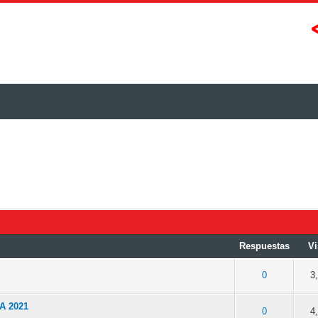
Respuestas
Vi
Media 0 de 5
1
2
3
4
5
0
3
A 2021
Media 0 de 5
1
2
3
4
5
0
4