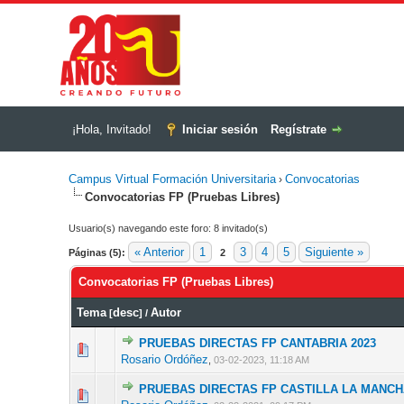
¡Hola, Invitado!
Iniciar sesión
Regístrate
Campus Virtual Formación Universitaria
Convocatorias
›
Convocatorias FP (Pruebas Libres)
Usuario(s) navegando este foro: 8 invitado(s)
« Anterior
1
3
4
5
Siguiente »
Páginas (5):
2
Convocatorias FP (Pruebas Libres)
Tema
desc
Autor
[
]
/
PRUEBAS DIRECTAS FP CANTABRIA 2023
0 voto(s) - 
Rosario Ordóñez
,
03-02-2023, 11:18 AM
PRUEBAS DIRECTAS FP CASTILLA LA MANCH
0 voto(s) - 