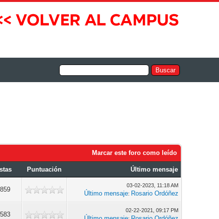
Marcar este foro como leído
stas
Puntuación
Último mensaje
03-02-2023, 11:18 AM
,859
Último mensaje
Rosario Ordóñez
:
02-22-2021, 09:17 PM
,583
Último mensaje
Rosario Ordóñez
: