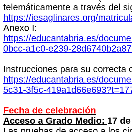
telemáticamente a través del si
https://iesaglinares.org/matricu
Anexo I:
https://educantabria.es/docum
0bcc-a1c0-e239-28d6740b2a8
Instrucciones para su correcta
https://educantabria.es/docum
5c31-3f5c-419a1d66e693?t=17
Fecha de celebración
Acceso a Grado Medio:
17 de
Las pruebas de acceso a los ci