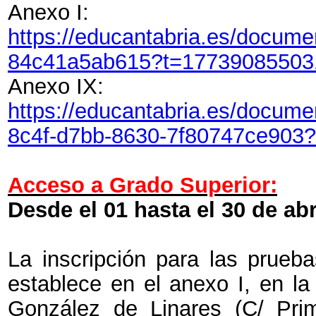
Anexo I:
https://educantabria.es/docum
84c41a5ab615?t=17739085503
Anexo IX:
https://educantabria.es/doc
8c4f-d7bb-8630-7f80747ce903
Acceso a Grado Superior:
Desde el 01
h
asta el 30 de abr
La inscripción para las prueb
establece en el anexo I, en la
González de Linares (C/ Pri