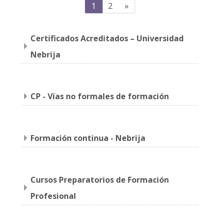
(actual)
Siguiente
1
2
»
Agencia de colocación
página
Certificados Acreditados – Universidad
Convocatorias
Nebrija
Buscar
cursos
Enviar
CP - Vías no formales de formación
Formación continua - Nebrija
Cursos Preparatorios de Formación
Profesional