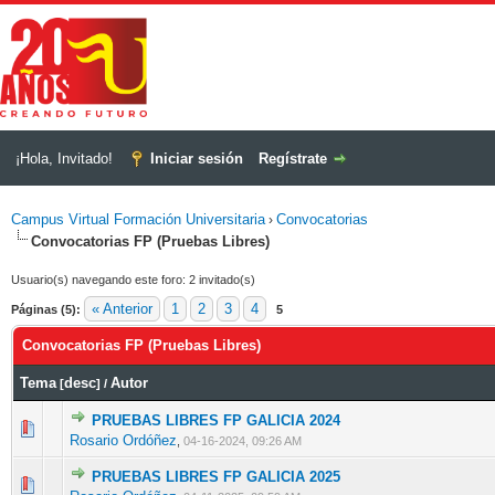
¡Hola, Invitado!
Iniciar sesión
Regístrate
Campus Virtual Formación Universitaria
Convocatorias
›
Convocatorias FP (Pruebas Libres)
Usuario(s) navegando este foro: 2 invitado(s)
« Anterior
1
2
3
4
Páginas (5):
5
Convocatorias FP (Pruebas Libres)
Tema
desc
Autor
[
]
/
PRUEBAS LIBRES FP GALICIA 2024
0 voto(s) - Media 0 de 5
1
2
3
4
5
Rosario Ordóñez
,
04-16-2024, 09:26 AM
PRUEBAS LIBRES FP GALICIA 2025
0 voto(s) - Media 0 de 5
1
2
3
4
5